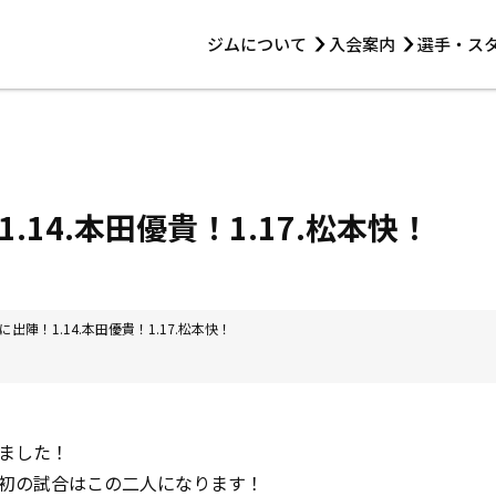
ジムについて
入会案内
選手・ス
HOME
ジムについて
トレーニング
見学・1日体験
 第2原嶋ビル1F
トレーニング
アマ・スパー各大会・キッズ
法人会員について
アマ・スパー各大会・キッズ
 14:00〜19:00
.14.本田優貴！1.17.松本快！
選手・スタッフ
出陣！1.14.本田優貴！1.17.松本快！
ました！
初の試合はこの二人になります！