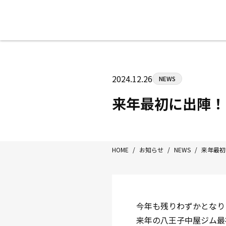
八王子中屋ボクシングジム
〒192-0072 東京都八王子市南町3-8
2024.12.26
NEWS
Tel/Fax：042-622-7222
営業時間：月〜土 14:00〜22:00 / 日・祝
来年最初に出陣！1
HOME
/
お知らせ
/
NEWS
/
来年最初に
今年も残りわずかとなり
来年の八王子中屋ジム最