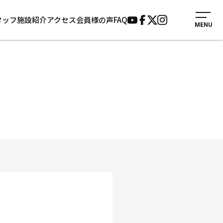
タッフ
施設紹介
アクセス
会員様の声
FAQ
MENU
入会案内
会員様の声
見学・1日体験
よくあるご質問
法人会員について
お知らせ
施設紹介
サポーター募集
アクセス
お問い合わせ
個人情報保護方針