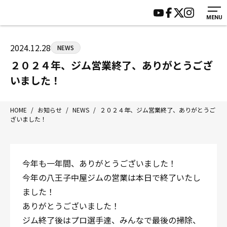
MENU
HOME
施設紹介
ジムについて
アクセス
2024.12.28
NEWS
トレーニング
会員様の声
２０２４年、ジム営業終了、ありがとうござ
アマ・スパー各大会・キッズ
よくあるご質問
いました！
選手・スタッフ
お知らせ
入会案内
サポーター募集
HOME
/
お知らせ
/
NEWS
/
２０２４年、ジム営業終了、ありがとうご
ざいました！
見学・1日体験
お問い合わせ
法人会員について
個人情報保護方針
八王子中屋ボクシングジム
今年も一年間、ありがとうございました！
〒192-0072 東京都八王子市南町3-8 第2原嶋ビル1F
今年の八王子中屋ジムの営業は本日で終了いたし
Tel/Fax：042-622-7222
ました！
営業時間：月〜土 14:00〜22:00 / 日・祝 14:00〜19:00
ありがとうございました！
ジム終了後はプロ選手達、みんなで最後の掃除、