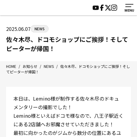
MENU
HOME
施設紹介
ジムについて
アクセス
2025.06.07
NEWS
トレーニング
会員様の声
佐々木尽、ドコモショップにご挨拶！そして
アマ・スパー各大会・キッズ
よくあるご質問
ピーターが帰国！
選手・スタッフ
お知らせ
入会案内
サポーター募集
HOME
/
お知らせ
/
NEWS
/
佐々木尽、ドコモショップにご挨拶！そし
てピーターが帰国！
見学・1日体験
お問い合わせ
法人会員について
個人情報保護方針
八王子中屋ボクシングジム
本日は、Lemino様が制作する佐々木尽のドキュ
〒192-0072 東京都八王子市南町3-8 第2原嶋ビル1F
メンタリーの撮影でした！
Tel/Fax：042-622-7222
Lemino様といえばドコモ様なので、八王子駅近く
営業時間：月〜土 14:00〜22:00 / 日・祝 14:00〜19:00
にある2店舗へお邪魔させていただきました！
最初に向かったのがジムから数分の位置にあるユ