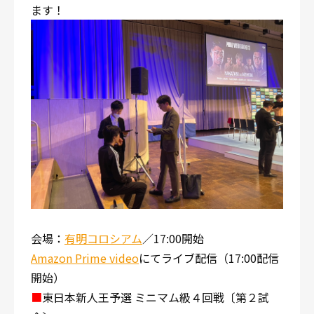
ます！
会場：
有明コロシアム
／17:00開始
Amazon Prime video
にてライブ配信（17:00配信
開始）
■
東日本新人王予選 ミニマム級４回戦〔第２試