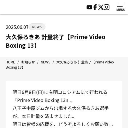
MENU
HOME
施設紹介
ジムについて
アクセス
2025.06.07
NEWS
トレーニング
会員様の声
大久保るきあ 計量終了【Prime Video
アマ・スパー各大会・キッズ
よくあるご質問
Boxing 13】
選手・スタッフ
お知らせ
入会案内
サポーター募集
HOME
/
お知らせ
/
NEWS
/
大久保るきあ 計量終了【Prime Video
Boxing 13】
見学・1日体験
お問い合わせ
法人会員について
個人情報保護方針
八王子中屋ボクシングジム
明日6月8日(日)に有明コロシアムにて行われる
〒192-0072 東京都八王子市南町3-8 第2原嶋ビル1F
『Prime Video Boxing 13』。
Tel/Fax：042-622-7222
八王子中屋ジムから出場する大久保るきあ選手
営業時間：月〜土 14:00〜22:00 / 日・祝 14:00〜19:00
が、本日計量を済ませました。
明日は皆様の応援を、どうぞよろしくお願い致し