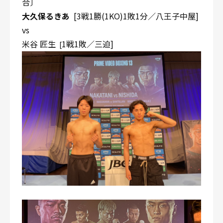
合〕
大久保るきあ
[3戦1勝(1KO)1敗1分／八王子中屋]
vs
米谷 匠生
1戦1敗／三迫]
[