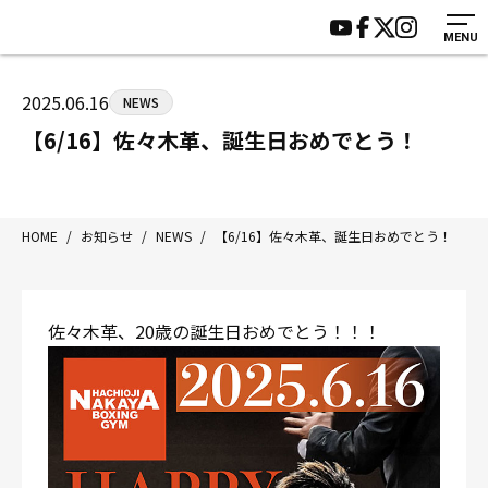
MENU
HOME
施設紹介
ジムについて
アクセス
2025.06.16
NEWS
トレーニング
会員様の声
【6/16】佐々木革、誕生日おめでとう！
アマ・スパー各大会・キッズ
よくあるご質問
選手・スタッフ
お知らせ
入会案内
サポーター募集
HOME
/
お知らせ
/
NEWS
/
【6/16】佐々木革、誕生日おめでとう！
見学・1日体験
お問い合わせ
法人会員について
個人情報保護方針
佐々木革、20歳の誕生日おめでとう！！！
八王子中屋ボクシングジム
〒192-0072 東京都八王子市南町3-8 第2原嶋ビル1F
Tel/Fax：042-622-7222
営業時間：月〜土 14:00〜22:00 / 日・祝 14:00〜19:00