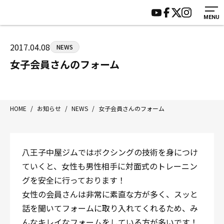
MENU
HOME
施設紹介
ジムについて
アクセス
2017.04.08
NEWS
トレーニング
会員様の声
女子会員さんのフォーム
アマ・スパー各大会・キッズ
よくあるご質問
選手・スタッフ
お知らせ
入会案内
サポーター募集
HOME
/
お知らせ
/
NEWS
/
女子会員さんのフォーム
見学・1日体験
お問い合わせ
法人会員について
個人情報保護方針
八王子中屋ジムではボクシングの技術を身につけ
八王子中屋ボクシングジム
ていくと、女性も男性相手に対面式のトレーニン
〒192-0072 東京都八王子市南町3-8 第2原嶋ビル1F
グを安全に行っております！
Tel/Fax：042-622-7222
女性の会員さんは非常に素直な方が多く、スッと
営業時間：月〜土 14:00〜22:00 / 日・祝 14:00〜19:00
話を聞いてフォームに取り入れてくれるため、み
んなキレイなフォームをしている方が多いです！