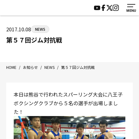
MENU
HOME
施設紹介
ジムについて
アクセス
2017.10.08
NEWS
トレーニング
会員様の声
第５７回ジム対抗戦
アマ・スパー各大会・キッズ
よくあるご質問
選手・スタッフ
お知らせ
入会案内
サポーター募集
HOME
/
お知らせ
/
NEWS
/
第５７回ジム対抗戦
見学・1日体験
お問い合わせ
法人会員について
個人情報保護方針
本日は熊谷で行われたスパーリング大会に八王子
八王子中屋ボクシングジム
ボクシングクラブから５名の選手が出場しまし
〒192-0072 東京都八王子市南町3-8 第2原嶋ビル1F
た！
Tel/Fax：042-622-7222
営業時間：月〜土 14:00〜22:00 / 日・祝 14:00〜19:00