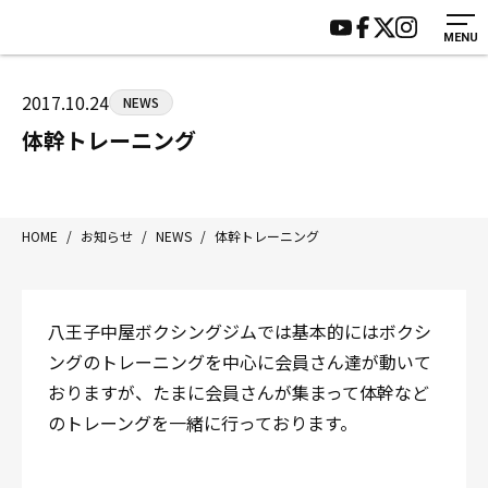
MENU
HOME
施設紹介
ジムについて
アクセス
2017.10.24
NEWS
トレーニング
会員様の声
体幹トレーニング
アマ・スパー各大会・キッズ
よくあるご質問
選手・スタッフ
お知らせ
入会案内
サポーター募集
HOME
/
お知らせ
/
NEWS
/
体幹トレーニング
見学・1日体験
お問い合わせ
法人会員について
個人情報保護方針
八王子中屋ボクシングジムでは基本的にはボクシ
八王子中屋ボクシングジム
ングのトレーニングを中心に会員さん達が動いて
〒192-0072 東京都八王子市南町3-8 第2原嶋ビル1F
おりますが、たまに会員さんが集まって体幹など
Tel/Fax：042-622-7222
のトレーングを一緒に行っております。
営業時間：月〜土 14:00〜22:00 / 日・祝 14:00〜19:00