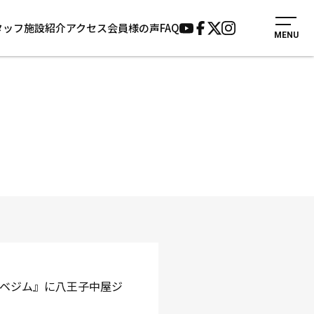
タッフ
施設紹介
アクセス
会員様の声
FAQ
MENU
入会案内
会員様の声
見学・1日体験
よくあるご質問
法人会員について
お知らせ
施設紹介
サポーター募集
アクセス
お問い合わせ
個人情報保護方針
タナベジム』に八王子中屋ジ