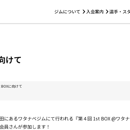
ジムについて
入会案内
選手・ス
HOME
ジムについて
トレーニング
見学・1日体験
 第2原嶋ビル1F
トレーニング
アマ・スパー各大会・キッズ
法人会員について
アマ・スパー各大会・キッズ
 14:00〜19:00
Xに向けて
選手・スタッフ
1st BOXに向けて
にあるワタナベジムにて行われる『第４回 1st BOX @ワ
会員さんが参加します！