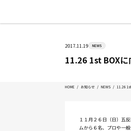
八王子中屋ボクシングジム
〒192-0072 東京都八王子市南町3-8
2017.11.19
NEWS
Tel/Fax：042-622-7222
営業時間：月〜土 14:00〜22:00 / 日・祝
11.26 1st BO
HOME
/
お知らせ
/
NEWS
/
11.26 
１１月２６日（日）五反田
ムから６名、プロや一般