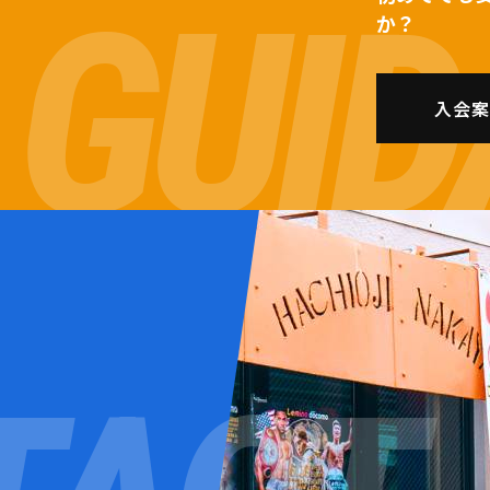
か？
入会案