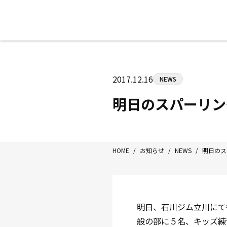
八王子中屋ボクシングジム
〒192-0072 東京都八王子市南町3-8
2017.12.16
NEWS
Tel/Fax：042-622-7222
営業時間：月〜土 14:00〜22:00 / 日・祝
明日のスパーリン
HOME
/
お知らせ
/
NEWS
/
明日のス
明日、石川ジム立川にて
般の部に５名、キッズ練