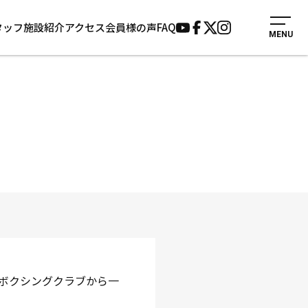
タッフ
施設紹介
アクセス
会員様の声
FAQ
MENU
入会案内
会員様の声
見学・1日体験
よくあるご質問
法人会員について
お知らせ
施設紹介
サポーター募集
アクセス
お問い合わせ
個人情報保護方針
ボクシングクラブから一