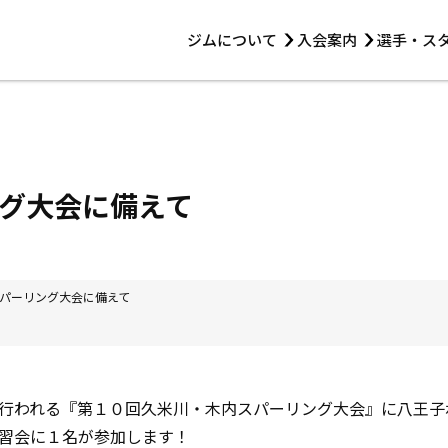
ジムについて
入会案内
選手・ス
HOME
ジムについて
トレーニング
見学・1日体験
 第2原嶋ビル1F
トレーニング
アマ・スパー各大会・キッズ
法人会員について
アマ・スパー各大会・キッズ
 14:00〜19:00
グ大会に備えて
選手・スタッフ
パーリング大会に備えて
行われる『第１０回久米川・木内スパーリング大会』に八王子
習会に１名が参加します！