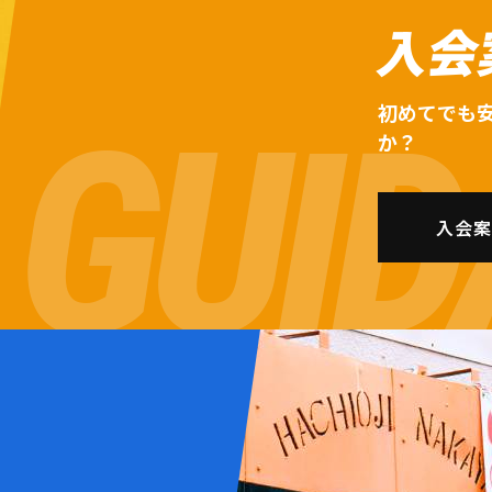
入会
初めてでも
か？
入会案