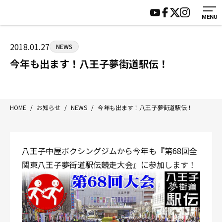
MENU
HOME
施設紹介
ジムについて
アクセス
2018.01.27
NEWS
トレーニング
会員様の声
今年も出ます！八王子夢街道駅伝！
アマ・スパー各大会・キッズ
よくあるご質問
選手・スタッフ
お知らせ
入会案内
サポーター募集
HOME
/
お知らせ
/
NEWS
/
今年も出ます！八王子夢街道駅伝！
見学・1日体験
お問い合わせ
法人会員について
個人情報保護方針
八王子中屋ボクシングジムから今年も『第68回全
八王子中屋ボクシングジム
関東八王子夢街道駅伝競走大会』に参加します！
〒192-0072 東京都八王子市南町3-8 第2原嶋ビル1F
Tel/Fax：042-622-7222
営業時間：月〜土 14:00〜22:00 / 日・祝 14:00〜19:00