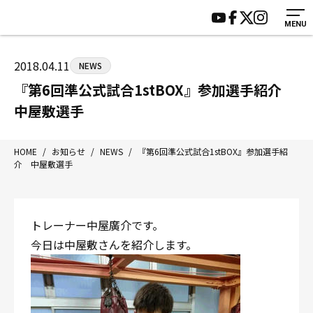
MENU
HOME
施設紹介
ジムについて
アクセス
2018.04.11
NEWS
トレーニング
会員様の声
『第6回準公式試合1stBOX』参加選手紹介
アマ・スパー各大会・キッズ
よくあるご質問
中屋敷選手
選手・スタッフ
お知らせ
入会案内
サポーター募集
HOME
/
お知らせ
/
NEWS
/
『第6回準公式試合1stBOX』参加選手紹
介 中屋敷選手
見学・1日体験
お問い合わせ
法人会員について
個人情報保護方針
八王子中屋ボクシングジム
トレーナー中屋廣介です。
〒192-0072 東京都八王子市南町3-8 第2原嶋ビル1F
今日は中屋敷さんを紹介します。
Tel/Fax：042-622-7222
営業時間：月〜土 14:00〜22:00 / 日・祝 14:00〜19:00