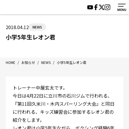
MENU
HOME
施設紹介
ジムについて
アクセス
2018.04.12
NEWS
トレーニング
会員様の声
小学5年生レオン君
アマ・スパー各大会・キッズ
よくあるご質問
選手・スタッフ
お知らせ
入会案内
サポーター募集
HOME
/
お知らせ
/
NEWS
/
小学5年生レオン君
見学・1日体験
お問い合わせ
法人会員について
個人情報保護方針
トレーナー中屋玄太です。
八王子中屋ボクシングジム
今日は4月22日に立川市の石川ジムで行われる、
〒192-0072 東京都八王子市南町3-8 第2原嶋ビル1F
『第11回久米川・木内スパーリング大会』と同日
Tel/Fax：042-622-7222
に行われる、キッズ練習会に参加するレオン君の
営業時間：月〜土 14:00〜22:00 / 日・祝 14:00〜19:00
紹介をします。
レオン君は小学5年生ながら、ボクシング経験6年