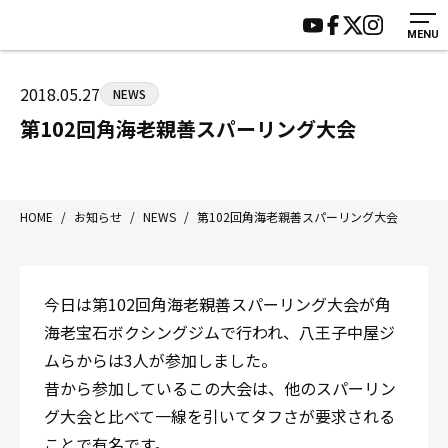
MENU
HOME
施設紹介
ジムについて
アクセス
2018.05.27
NEWS
トレーニング
会員様の声
第102回角海老親善スパーリング大会
アマ・スパー各大会・キッズ
よくあるご質問
選手・スタッフ
お知らせ
入会案内
サポーター募集
HOME
/
お知らせ
/
NEWS
/
第102回角海老親善スパーリング大会
見学・1日体験
お問い合わせ
法人会員について
個人情報保護方針
今日は第102回角海老親善スパーリング大会が角
八王子中屋ボクシングジム
海老宝石ボクシングジムで行われ、八王子中屋ジ
〒192-0072 東京都八王子市南町3-8 第2原嶋ビル1F
ムらからは3人が参加しました。
Tel/Fax：042-622-7222
昔から参加しているこの大会は、他のスパーリン
営業時間：月〜土 14:00〜22:00 / 日・祝 14:00〜19:00
グ大会と比べて一線を引いてタフさが要求される
ことで有名です。