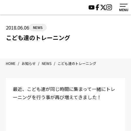
MENU
HOME
施設紹介
ジムについて
アクセス
2018.06.06
NEWS
トレーニング
会員様の声
こども達のトレーニング
アマ・スパー各大会・キッズ
よくあるご質問
選手・スタッフ
お知らせ
入会案内
サポーター募集
HOME
/
お知らせ
/
NEWS
/
こども達のトレーニング
見学・1日体験
お問い合わせ
法人会員について
個人情報保護方針
最近、こども達が同じ時間に集まって一緒にトレ
八王子中屋ボクシングジム
ーニングを行う事が再び増えてきました！
〒192-0072 東京都八王子市南町3-8 第2原嶋ビル1F
Tel/Fax：042-622-7222
営業時間：月〜土 14:00〜22:00 / 日・祝 14:00〜19:00