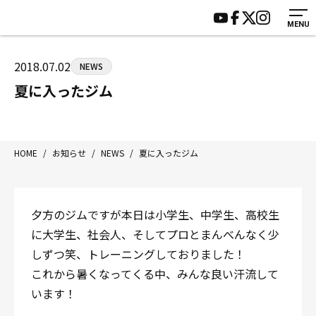
MENU
HOME
施設紹介
ジムについて
アクセス
2018.07.02
NEWS
トレーニング
会員様の声
夏に入ったジム
アマ・スパー各大会・キッズ
よくあるご質問
選手・スタッフ
お知らせ
入会案内
サポーター募集
HOME
/
お知らせ
/
NEWS
/
夏に入ったジム
見学・1日体験
お問い合わせ
法人会員について
個人情報保護方針
夕方のジムですが本日は小学生、中学生、高校生
八王子中屋ボクシングジム
に大学生、社会人、そしてプロとまんべんなく少
〒192-0072 東京都八王子市南町3-8 第2原嶋ビル1F
しずつ笑、トレーニングしておりました！
Tel/Fax：042-622-7222
これから暑くなってくる中、みんな良い汗流して
営業時間：月〜土 14:00〜22:00 / 日・祝 14:00〜19:00
います！