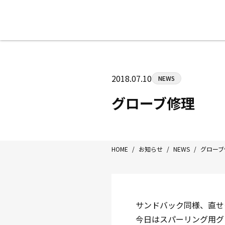
八王子中屋ボクシングジム
〒192-0072 東京都八王子市南町3-8
2018.07.10
NEWS
Tel/Fax：042-622-7222
営業時間：月〜土 14:00〜22:00 / 日・祝
グローブ修理
HOME
/
お知らせ
/
NEWS
/
グローブ
サンドバック同様、直せ
今日はスパーリング用グ