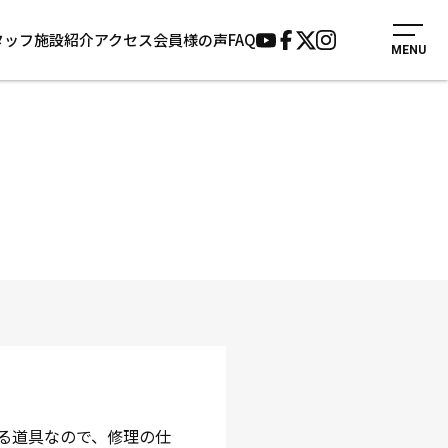
タッフ
施設紹介
アクセス
会員様の声
FAQ
MENU
入会案内
会員様の声
見学・1日体験
よくあるご質問
法人会員について
お知らせ
施設紹介
サポーター募集
アクセス
お問い合わせ
個人情報保護方針
る道具なので、修理の仕