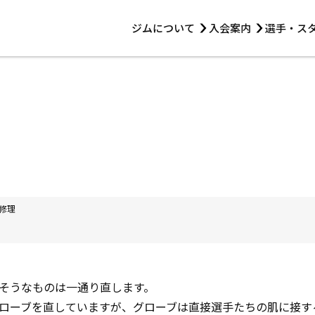
ジムについて
入会案内
選手・ス
HOME
ジムについて
トレーニング
見学・1日体験
 第2原嶋ビル1F
トレーニング
アマ・スパー各大会・キッズ
法人会員について
アマ・スパー各大会・キッズ
 14:00〜19:00
選手・スタッフ
修理
そうなものは一通り直します。
ローブを直していますが、グローブは直接選手たちの肌に接す