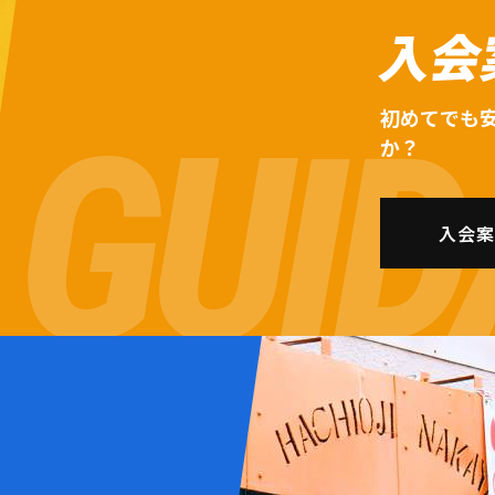
入会
初めてでも
か？
入会案