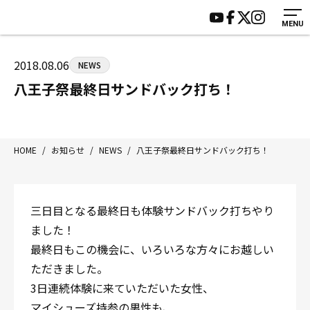
MENU
HOME
施設紹介
ジムについて
アクセス
2018.08.06
NEWS
トレーニング
会員様の声
八王子祭最終日サンドバック打ち！
アマ・スパー各大会・キッズ
よくあるご質問
選手・スタッフ
お知らせ
入会案内
サポーター募集
HOME
/
お知らせ
/
NEWS
/
八王子祭最終日サンドバック打ち！
見学・1日体験
お問い合わせ
法人会員について
個人情報保護方針
三日目となる最終日も体験サンドバック打ちやり
八王子中屋ボクシングジム
ました！
〒192-0072 東京都八王子市南町3-8 第2原嶋ビル1F
最終日もこの機会に、いろいろな方々にお越しい
Tel/Fax：042-622-7222
ただきました。
営業時間：月〜土 14:00〜22:00 / 日・祝 14:00〜19:00
3日連続体験に来ていただいた女性、
マイシューズ持参の男性も、