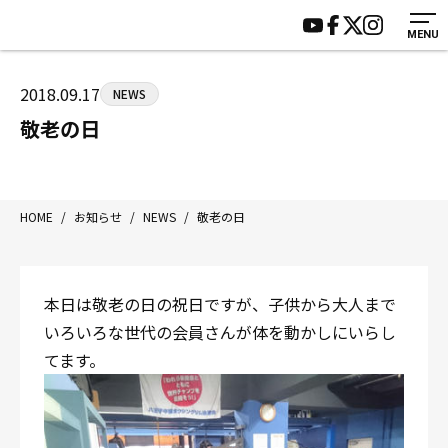
MENU
HOME
施設紹介
ジムについて
アクセス
2018.09.17
NEWS
トレーニング
会員様の声
敬老の日
アマ・スパー各大会・キッズ
よくあるご質問
選手・スタッフ
お知らせ
入会案内
サポーター募集
HOME
/
お知らせ
/
NEWS
/
敬老の日
見学・1日体験
お問い合わせ
法人会員について
個人情報保護方針
本日は敬老の日の祝日ですが、子供から大人まで
八王子中屋ボクシングジム
いろいろな世代の会員さんが体を動かしにいらし
〒192-0072 東京都八王子市南町3-8 第2原嶋ビル1F
てます。
Tel/Fax：042-622-7222
営業時間：月〜土 14:00〜22:00 / 日・祝 14:00〜19:00