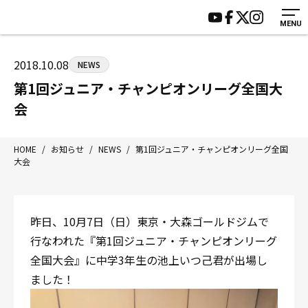
MENU
HOME
施設紹介
ジムについて
アクセス
2018.10.08
NEWS
トレーニング
会員様の声
第1回ジュニア・チャンピオンリーグ全国大
アマ・スパー各大会・キッズ
よくあるご質問
会
選手・スタッフ
お知らせ
入会案内
サポーター募集
HOME
/
お知らせ
/
NEWS
/
第1回ジュニア・チャンピオンリーグ全国
大会
見学・1日体験
お問い合わせ
法人会員について
個人情報保護方針
八王子中屋ボクシングジム
昨日、10月7日（日）東京・大森ゴールドジムで
〒192-0072 東京都八王子市南町3-8 第2原嶋ビル1F
行なわれた『第1回ジュニア・チャンピオンリーグ
Tel/Fax：042-622-7222
全国大会』に中学3年生の池上いつ己君が出場し
営業時間：月〜土 14:00〜22:00 / 日・祝 14:00〜19:00
ました！