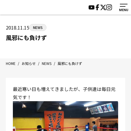
MENU
HOME
施設紹介
ジムについて
アクセス
2018.11.15
NEWS
トレーニング
会員様の声
風邪にも負けず
アマ・スパー各大会・キッズ
よくあるご質問
選手・スタッフ
お知らせ
入会案内
サポーター募集
HOME
/
お知らせ
/
NEWS
/
風邪にも負けず
見学・1日体験
お問い合わせ
法人会員について
個人情報保護方針
最近寒い日も増えてきましたが、子供達は毎日元
八王子中屋ボクシングジム
気です！
〒192-0072 東京都八王子市南町3-8 第2原嶋ビル1F
Tel/Fax：042-622-7222
営業時間：月〜土 14:00〜22:00 / 日・祝 14:00〜19:00