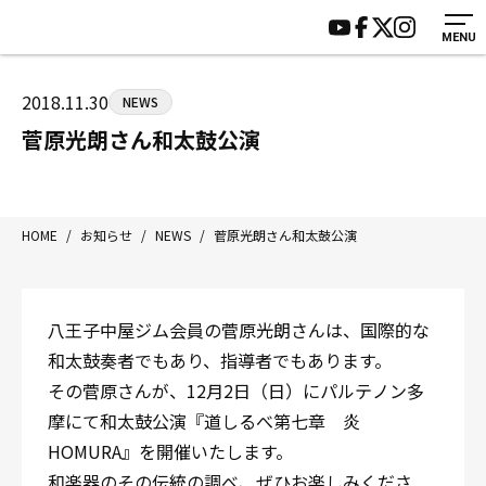
MENU
HOME
施設紹介
ジムについて
アクセス
2018.11.30
NEWS
トレーニング
会員様の声
菅原光朗さん和太鼓公演
アマ・スパー各大会・キッズ
よくあるご質問
選手・スタッフ
お知らせ
入会案内
サポーター募集
HOME
/
お知らせ
/
NEWS
/
菅原光朗さん和太鼓公演
見学・1日体験
お問い合わせ
法人会員について
個人情報保護方針
八王子中屋ジム会員の菅原光朗さんは、国際的な
八王子中屋ボクシングジム
和太鼓奏者でもあり、指導者でもあります。
〒192-0072 東京都八王子市南町3-8 第2原嶋ビル1F
その菅原さんが、12月2日（日）にパルテノン多
Tel/Fax：042-622-7222
摩にて和太鼓公演『道しるべ第七章 炎
営業時間：月〜土 14:00〜22:00 / 日・祝 14:00〜19:00
HOMURA』を開催いたします。
和楽器のその伝統の調べ、ぜひお楽しみくださ