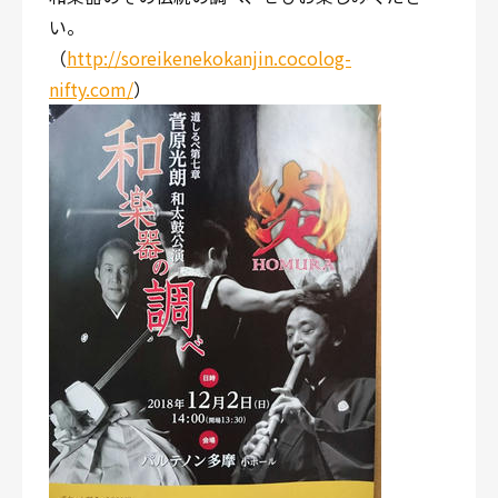
い。
（
http://soreikenekokanjin.cocolog-
nifty.com/
）