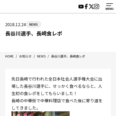
MENU
HOME
施設紹介
ジムについて
アクセス
2018.12.24
NEWS
トレーニング
会員様の声
長谷川選手、長崎食レポ
アマ・スパー各大会・キッズ
よくあるご質問
選手・スタッフ
お知らせ
入会案内
サポーター募集
HOME
/
お知らせ
/
NEWS
/
長谷川選手、長崎食レポ
見学・1日体験
お問い合わせ
法人会員について
個人情報保護方針
先日長崎で行われた全日本社会人選手権大会に出
八王子中屋ボクシングジム
場した長谷川選手に、せっかく食べるならと、人
〒192-0072 東京都八王子市南町3-8 第2原嶋ビル1F
生初の食レポをしてもらいました！
Tel/Fax：042-622-7222
長崎の中華街で中華料理店で食べた後に寄り道を
営業時間：月〜土 14:00〜22:00 / 日・祝 14:00〜19:00
してきました。