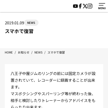
MENU
HOME
施設紹介
ジムについて
アクセス
2019.01.09
NEWS
トレーニング
会員様の声
スマホで復習
アマ・スパー各大会・キッズ
よくあるご質問
選手・スタッフ
お知らせ
入会案内
サポーター募集
HOME
/
お知らせ
/
NEWS
/
スマホで復習
見学・1日体験
お問い合わせ
法人会員について
個人情報保護方針
八王子中屋ジムのリングの前には固定カメラが設
八王子中屋ボクシングジム
置されていて、レコーダーに録画することが出来
〒192-0072 東京都八王子市南町3-8 第2原嶋ビル1F
ます。
Tel/Fax：042-622-7222
マスボクシングやスパーリング等が終わった後、
営業時間：月〜土 14:00〜22:00 / 日・祝 14:00〜19:00
相手と検討したりトレーナーからアドバイスをも
らったり出来ます。