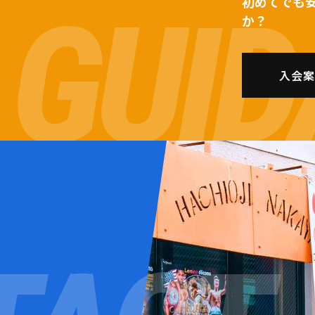
初めてでも
か？
入会案