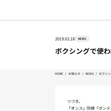
八王子中屋ボクシングジム
〒192-0072 東京都八王子市南町3-8
2019.02.18
NEWS
Tel/Fax：042-622-7222
営業時間：月〜土 14:00〜22:00 / 日・祝
ボクシングで使わ
HOME
/
お知らせ
/
NEWS
/
ボクシン
つづき。
『オンス』同様『ポンド