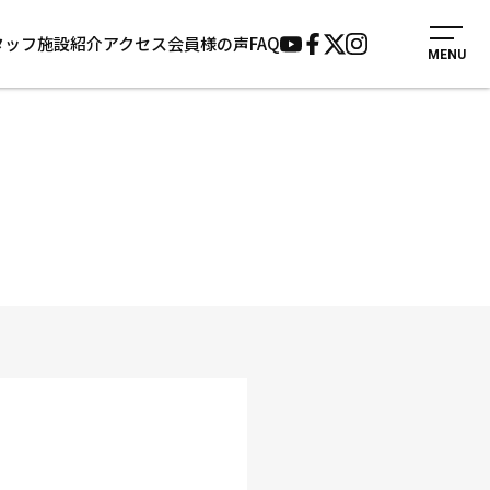
タッフ
施設紹介
アクセス
会員様の声
FAQ
MENU
入会案内
会員様の声
見学・1日体験
よくあるご質問
法人会員について
お知らせ
施設紹介
サポーター募集
アクセス
お問い合わせ
個人情報保護方針