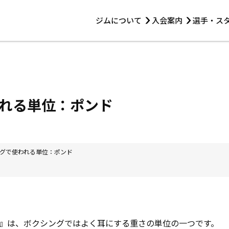
ジムについて
入会案内
選手・ス
HOME
ジムについて
トレーニング
見学・1日体験
 第2原嶋ビル1F
トレーニング
アマ・スパー各大会・キッズ
法人会員について
アマ・スパー各大会・キッズ
 14:00〜19:00
れる単位：ポンド
選手・スタッフ
グで使われる単位：ポンド
』は、ボクシングではよく耳にする重さの単位の一つです。