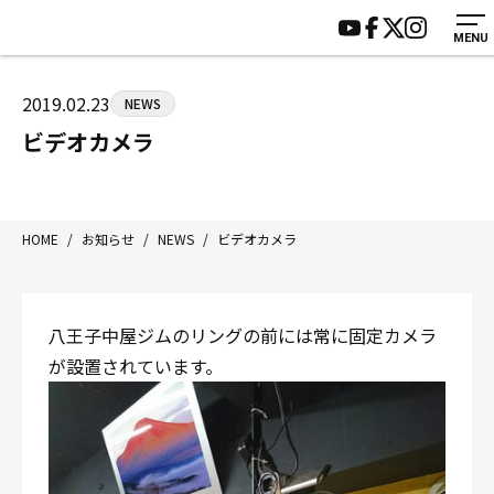
MENU
HOME
施設紹介
ジムについて
アクセス
2019.02.23
NEWS
トレーニング
会員様の声
ビデオカメラ
アマ・スパー各大会・キッズ
よくあるご質問
選手・スタッフ
お知らせ
入会案内
サポーター募集
HOME
/
お知らせ
/
NEWS
/
ビデオカメラ
見学・1日体験
お問い合わせ
法人会員について
個人情報保護方針
八王子中屋ジムのリングの前には常に固定カメラ
八王子中屋ボクシングジム
が設置されています。
〒192-0072 東京都八王子市南町3-8 第2原嶋ビル1F
Tel/Fax：042-622-7222
営業時間：月〜土 14:00〜22:00 / 日・祝 14:00〜19:00