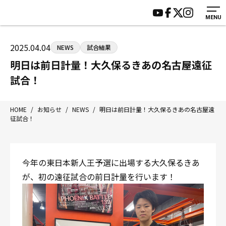
MENU
HOME
施設紹介
ジムについて
アクセス
2025.04.04
NEWS
試合結果
トレーニング
会員様の声
明日は前日計量！大久保るきあの名古屋遠征
アマ・スパー各大会・キッズ
よくあるご質問
試合！
選手・スタッフ
お知らせ
入会案内
サポーター募集
HOME
/
お知らせ
/
NEWS
/
明日は前日計量！大久保るきあの名古屋遠
征試合！
見学・1日体験
お問い合わせ
法人会員について
個人情報保護方針
八王子中屋ボクシングジム
今年の東日本新人王予選に出場する大久保るきあ
〒192-0072 東京都八王子市南町3-8 第2原嶋ビル1F
が、初の遠征試合の前日計量を行います！
Tel/Fax：042-622-7222
営業時間：月〜土 14:00〜22:00 / 日・祝 14:00〜19:00