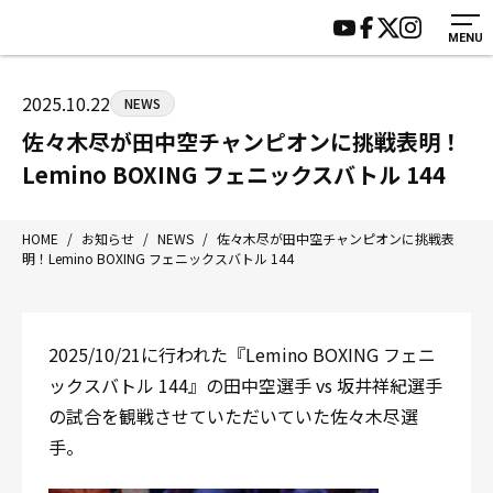
MENU
HOME
施設紹介
ジムについて
アクセス
2025.10.22
NEWS
トレーニング
会員様の声
佐々木尽が田中空チャンピオンに挑戦表明！
アマ・スパー各大会・キッズ
よくあるご質問
Lemino BOXING フェニックスバトル 144
選手・スタッフ
お知らせ
入会案内
サポーター募集
HOME
/
お知らせ
/
NEWS
/
佐々木尽が田中空チャンピオンに挑戦表
明！Lemino BOXING フェニックスバトル 144
見学・1日体験
お問い合わせ
法人会員について
個人情報保護方針
八王子中屋ボクシングジム
2025/10/21に行われた『Lemino BOXING フェニ
〒192-0072 東京都八王子市南町3-8 第2原嶋ビル1F
ックスバトル 144』の田中空選手 vs 坂井祥紀選手
Tel/Fax：042-622-7222
の試合を観戦させていただいていた佐々木尽選
営業時間：月〜土 14:00〜22:00 / 日・祝 14:00〜19:00
手。