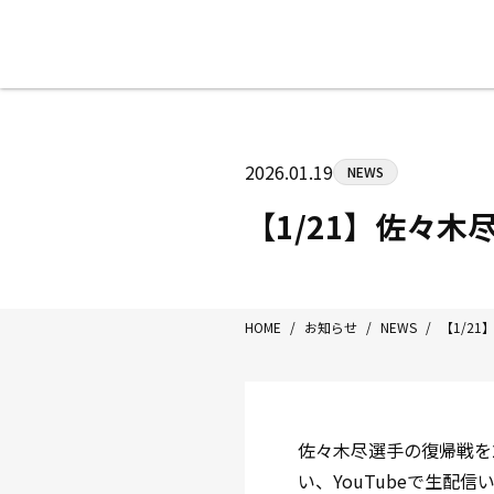
八王子中屋ボクシングジム
〒192-0072 東京都八王子市南町3-8
2026.01.19
NEWS
Tel/Fax：042-622-7222
営業時間：月〜土 14:00〜22:00 / 日・祝
【1/21】佐々木尽
HOME
/
お知らせ
/
NEWS
/
【1/21
佐々木尽選手の復帰戦を2
い、YouTubeで生配