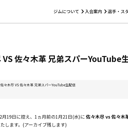
ジムについて
入会案内
選手・ス
HOME
ジムについて
トレーニング
見学・1日体験
 第2原嶋ビル1F
トレーニング
アマ・スパー各大会・キッズ
法人会員について
アマ・スパー各大会・キッズ
 14:00〜19:00
 VS 佐々木革 兄弟スパーYouTube
選手・スタッフ
】佐々木尽 VS 佐々木革 兄弟スパーYouTube生配信
月19日に控え、1ヵ月前の1月21日(水)に
佐々木尽 vs 佐々
信いたします。(アーカイブ残します)