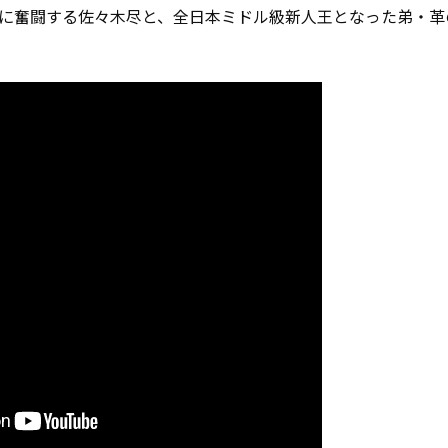
に奮闘する佐々木尽と、全日本ミドル級新人王となった弟・革