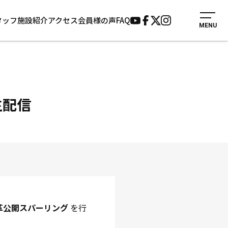
タッフ
施設紹介
アクセス
会員様の声
FAQ
MENU
入会案内
会員様の声
見学・1日体験
よくあるご質問
法人会員について
お知らせ
施設紹介
サポーター募集
生配信
アクセス
お問い合わせ
個人情報保護方針
木革公開スパーリング
を行