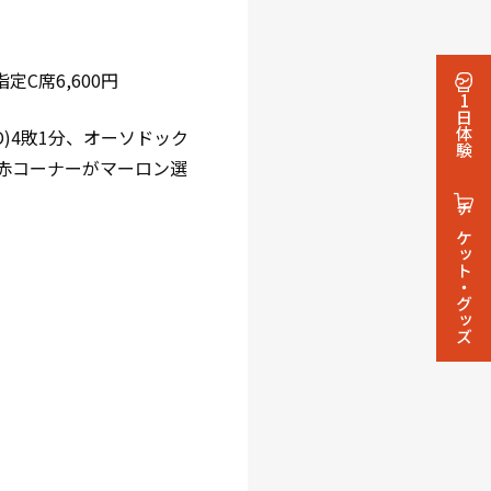
指定C席6,600円
1日体験
O)4敗1分、オーソドック
す(赤コーナーがマーロン選
チケット・グッズ