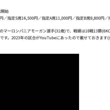
配信開始
円／指定S席16,500円／指定A席11,000円／指定B席8,800円／
マーロンパニアモーガン選手(31歳)で、戦績は18戦13勝(6K
mです。2023年の試合がYouTubeにあったので載せておきま