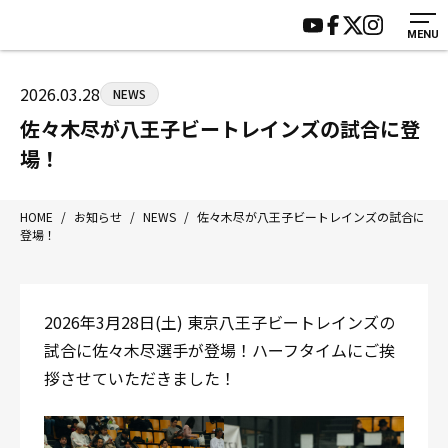
MENU
HOME
施設紹介
ジムについて
アクセス
2026.03.28
NEWS
トレーニング
会員様の声
佐々木尽が八王子ビートレインズの試合に登
アマ・スパー各大会・キッズ
よくあるご質問
場！
選手・スタッフ
お知らせ
入会案内
サポーター募集
HOME
/
お知らせ
/
NEWS
/
佐々木尽が八王子ビートレインズの試合に
登場！
見学・1日体験
お問い合わせ
法人会員について
個人情報保護方針
八王子中屋ボクシングジム
2026年3月28日(土) 東京八王子ビートレインズの
〒192-0072 東京都八王子市南町3-8 第2原嶋ビル1F
試合に佐々木尽選手が登場！ハーフタイムにご挨
Tel/Fax：042-622-7222
拶させていただきました！
営業時間：月〜土 14:00〜22:00 / 日・祝 14:00〜19:00