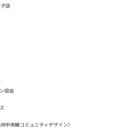
王子店
店
ン協会
ズ
JR中央線コミュニティデザイン）