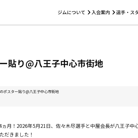
ジムについて
入会案内
選手・ス
HOME
ジムについて
トレーニング
見学・1日体験
 第2原嶋ビル1F
トレーニング
アマ・スパー各大会・キッズ
法人会員について
アマ・スパー各大会・キッズ
 14:00〜19:00
ー貼り@八王子中心市街地
選手・スタッフ
のポスター貼り@八王子中心市街地
と4ヵ月！2026年5月21日、佐々木尽選手と中屋会長が八王子
ただきました！