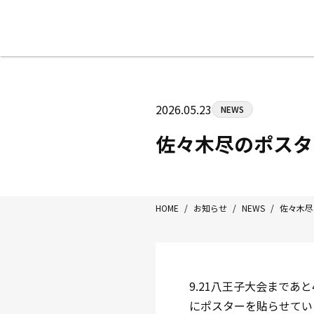
八王子中屋ボクシングジム
〒192-0072 東京都八王子市南町3-8
2026.05.23
NEWS
Tel/Fax：042-622-7222
営業時間：月〜土 14:00〜22:00 / 日・祝
佐々木尽のポスタ
HOME
/
お知らせ
/
NEWS
/
佐々木尽
9.21八王子大会まであ
にポスターを貼らせてい