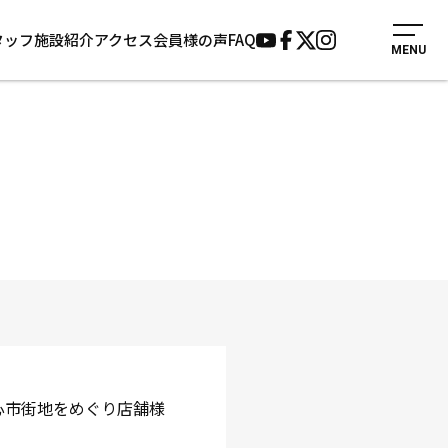
タッフ
施設紹介
アクセス
会員様の声
FAQ
MENU
入会案内
会員様の声
見学・1日体験
よくあるご質問
法人会員について
お知らせ
施設紹介
サポーター募集
アクセス
お問い合わせ
個人情報保護方針
中心市街地をめぐり店舗様