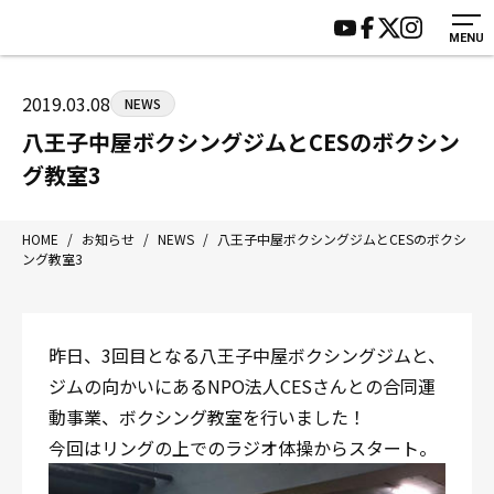
MENU
HOME
施設紹介
ジムについて
アクセス
2019.03.08
NEWS
トレーニング
会員様の声
八王子中屋ボクシングジムとCESのボクシン
アマ・スパー各大会・キッズ
よくあるご質問
グ教室3
選手・スタッフ
お知らせ
入会案内
サポーター募集
HOME
/
お知らせ
/
NEWS
/
八王子中屋ボクシングジムとCESのボクシ
ング教室3
見学・1日体験
お問い合わせ
法人会員について
個人情報保護方針
八王子中屋ボクシングジム
昨日、3回目となる八王子中屋ボクシングジムと、
〒192-0072 東京都八王子市南町3-8 第2原嶋ビル1F
ジムの向かいにあるNPO法人CESさんとの合同運
Tel/Fax：042-622-7222
動事業、ボクシング教室を行いました！
営業時間：月〜土 14:00〜22:00 / 日・祝 14:00〜19:00
今回はリングの上でのラジオ体操からスタート。