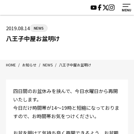
MENU
HOME
施設紹介
ジムについて
アクセス
2019.08.14
NEWS
トレーニング
会員様の声
八王子中屋お盆明け
アマ・スパー各大会・キッズ
よくあるご質問
選手・スタッフ
お知らせ
入会案内
サポーター募集
HOME
/
お知らせ
/
NEWS
/
八王子中屋お盆明け
見学・1日体験
お問い合わせ
法人会員について
個人情報保護方針
四日間のお盆休みを挟んで、今日水曜日から再開
八王子中屋ボクシングジム
いたします。
〒192-0072 東京都八王子市南町3-8 第2原嶋ビル1F
今日だけ時間帯が14～19時と短縮になっておりま
Tel/Fax：042-622-7222
すので、お時間帯お気をつけください。
営業時間：月〜土 14:00〜22:00 / 日・祝 14:00〜19:00
お盆を明けて気持ち良く再開できるよう、お盆期