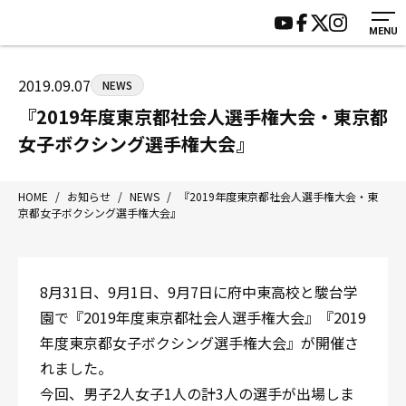
MENU
HOME
施設紹介
ジムについて
アクセス
2019.09.07
NEWS
トレーニング
会員様の声
『2019年度東京都社会人選手権大会・東京都
アマ・スパー各大会・キッズ
よくあるご質問
女子ボクシング選手権大会』
選手・スタッフ
お知らせ
入会案内
サポーター募集
HOME
/
お知らせ
/
NEWS
/
『2019年度東京都社会人選手権大会・東
京都女子ボクシング選手権大会』
見学・1日体験
お問い合わせ
法人会員について
個人情報保護方針
八王子中屋ボクシングジム
8月31日、9月1日、9月7日に府中東高校と駿台学
〒192-0072 東京都八王子市南町3-8 第2原嶋ビル1F
園で『2019年度東京都社会人選手権大会』『2019
Tel/Fax：042-622-7222
年度東京都女子ボクシング選手権大会』が開催さ
営業時間：月〜土 14:00〜22:00 / 日・祝 14:00〜19:00
れました。
今回、男子2人女子1人の計3人の選手が出場しま