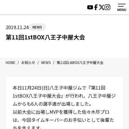
MENU
HOME
施設紹介
ジムについて
アクセス
2019.11.24
NEWS
トレーニング
会員様の声
第11回1stBOX八王子中屋大会
アマ・スパー各大会・キッズ
よくあるご質問
選手・スタッフ
お知らせ
入会案内
サポーター募集
HOME
/
お知らせ
/
NEWS
/
第11回1stBOX八王子中屋大会
見学・1日体験
お問い合わせ
法人会員について
個人情報保護方針
本日11月24日(日)八王子中屋ジムで『第11回
八王子中屋ボクシングジム
1stBOX八王子中屋大会』が行われ、八王子中屋ジ
〒192-0072 東京都八王子市南町3-8 第2原嶋ビル1F
ムからも6人の選手達が出場しました。
Tel/Fax：042-622-7222
以前大会に出場しMVPを獲得した佐々木尽プロ
営業時間：月〜土 14:00〜22:00 / 日・祝 14:00〜19:00
は、今回タイムキーパーのお手伝いとして後輩た
ちを支えます。