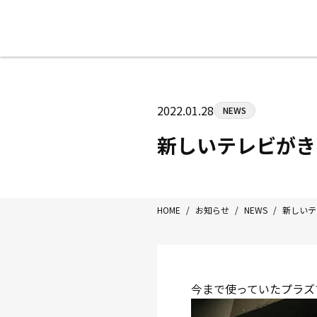
八王子中屋ボクシングジム
〒192-0072 東京都八王子市南町3-8
2022.01.28
NEWS
Tel/Fax：042-622-7222
営業時間：月〜土 14:00〜22:00 / 日・祝
新しいテレビがき
HOME
/
お知らせ
/
NEWS
/
新しいテ
今まで使っていたプラズ