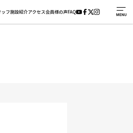
タッフ
施設紹介
アクセス
会員様の声
FAQ
MENU
入会案内
会員様の声
見学・1日体験
よくあるご質問
法人会員について
お知らせ
施設紹介
サポーター募集
アクセス
お問い合わせ
個人情報保護方針