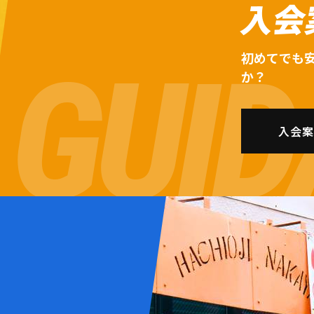
入会
初めてでも
か？
入会案