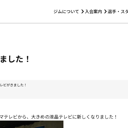
ジムについて
入会案内
選手・ス
HOME
ジムについて
トレーニング
見学・1日体験
 第2原嶋ビル1F
トレーニング
アマ・スパー各大会・キッズ
法人会員について
アマ・スパー各大会・キッズ
 14:00〜19:00
ました！
選手・スタッフ
レビがきました！
マテレビから、大きめの液晶テレビに新しくなりました！