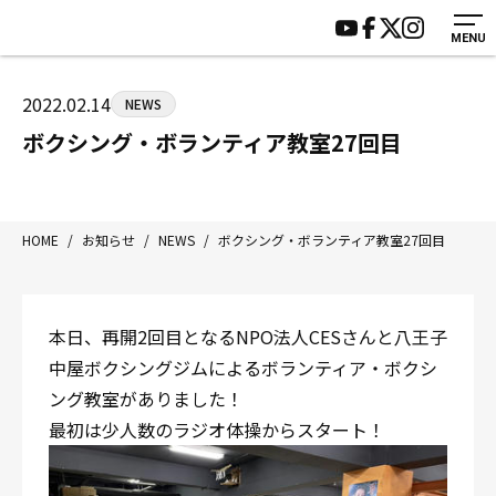
MENU
HOME
施設紹介
ジムについて
アクセス
2022.02.14
NEWS
トレーニング
会員様の声
ボクシング・ボランティア教室27回目
アマ・スパー各大会・キッズ
よくあるご質問
選手・スタッフ
お知らせ
入会案内
サポーター募集
HOME
/
お知らせ
/
NEWS
/
ボクシング・ボランティア教室27回目
見学・1日体験
お問い合わせ
法人会員について
個人情報保護方針
本日、再開2回目となるNPO法人CESさんと八王子
八王子中屋ボクシングジム
中屋ボクシングジムによるボランティア・ボクシ
〒192-0072 東京都八王子市南町3-8 第2原嶋ビル1F
ング教室がありました！
Tel/Fax：042-622-7222
最初は少人数のラジオ体操からスタート！
営業時間：月〜土 14:00〜22:00 / 日・祝 14:00〜19:00