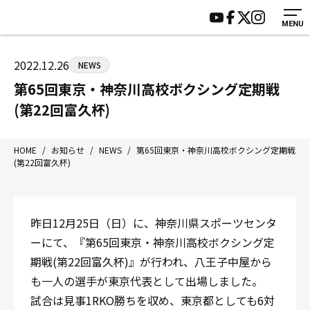
MENU
HOME
施設紹介
ジムについて
アクセス
2022.12.26
NEWS
トレーニング
会員様の声
第65回東京・神奈川高校ボクシング定期戦
アマ・スパー各大会・キッズ
よくあるご質問
(第22回富久杯)
選手・スタッフ
お知らせ
入会案内
サポーター募集
HOME
/
お知らせ
/
NEWS
/
第65回東京・神奈川高校ボクシング定期戦
(第22回富久杯)
見学・1日体験
お問い合わせ
法人会員について
個人情報保護方針
八王子中屋ボクシングジム
昨日12月25日（日）に、神奈川県スポーツセンタ
〒192-0072 東京都八王子市南町3-8 第2原嶋ビル1F
ーにて、『第65回東京・神奈川高校ボクシング定
Tel/Fax：042-622-7222
期戦(第22回富久杯)』が行われ、八王子中屋から
営業時間：月〜土 14:00〜22:00 / 日・祝 14:00〜19:00
も一人の選手が東京代表として出場しました。
試合は見事1RKO勝ちを収め、東京都としても6対