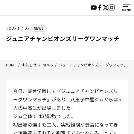
MENU
HOME
施設紹介
ジムについて
アクセス
2023.07.23
NEWS
トレーニング
会員様の声
ジュニアチャンピオンズリーグワンマッチ
アマ・スパー各大会・キッズ
よくあるご質問
選手・スタッフ
お知らせ
入会案内
サポーター募集
HOME
/
お知らせ
/
NEWS
/
ジュニアチャンピオンズリーグワンマッチ
見学・1日体験
お問い合わせ
法人会員について
個人情報保護方針
今日、駿台学園にて『ジュニアチャンピオンズリ
八王子中屋ボクシングジム
ーグワンマッチ』があり、八王子中屋ジムからは5
〒192-0072 東京都八王子市南町3-8 第2原嶋ビル1F
人の中高生が出場しました。
Tel/Fax：042-622-7222
ジム全体では3勝2敗でした。
営業時間：月〜土 14:00〜22:00 / 日・祝 14:00〜19:00
初出場の選手も二人、実戦経験が豊富になってき
た選手達もそれぞれ判定までもつれこみ、とても