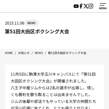
MENU
HOME
施設紹介
ジムについて
アクセス
2023.11.06
NEWS
トレーニング
会員様の声
第51回大田区ボクシング大会
アマ・スパー各大会・キッズ
よくあるご質問
選手・スタッフ
お知らせ
入会案内
サポーター募集
HOME
/
お知らせ
/
NEWS
/
第51回大田区ボクシング大会
見学・1日体験
お問い合わせ
法人会員について
個人情報保護方針
11月5日に駒澤大学玉川キャンパスにて『第51回
八王子中屋ボクシングジム
大田区ボクシング大会』が開催されました。
〒192-0072 東京都八王子市南町3-8 第2原嶋ビル1F
八王子中屋ジムからは2名の選手が出場し、惜し
Tel/Fax：042-622-7222
くも勝利を勝ち取ることは出来ませんでした。
営業時間：月〜土 14:00〜22:00 / 日・祝 14:00〜19:00
ジムの後輩や部活でもやっている大学の仲間たち
が沢山応援に来てくれ、とても盛り上がりまし