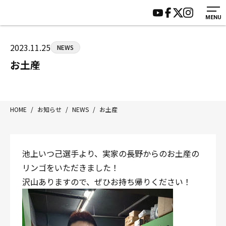
MENU
HOME
施設紹介
ジムについて
アクセス
2023.11.25
NEWS
トレーニング
会員様の声
お土産
アマ・スパー各大会・キッズ
よくあるご質問
選手・スタッフ
お知らせ
入会案内
サポーター募集
HOME
/
お知らせ
/
NEWS
/
お土産
見学・1日体験
お問い合わせ
法人会員について
個人情報保護方針
池上いつ己選手より、実家の長野からのお土産の
八王子中屋ボクシングジム
リンゴをいただきました！
〒192-0072 東京都八王子市南町3-8 第2原嶋ビル1F
沢山ありますので、ぜひお持ち帰りください！
Tel/Fax：042-622-7222
営業時間：月〜土 14:00〜22:00 / 日・祝 14:00〜19:00