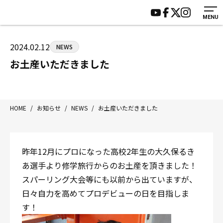
MENU
HOME
施設紹介
ジムについて
アクセス
2024.02.12
NEWS
トレーニング
会員様の声
お土産いただきました
アマ・スパー各大会・キッズ
よくあるご質問
選手・スタッフ
お知らせ
入会案内
サポーター募集
HOME
/
お知らせ
/
NEWS
/
お土産いただきました
見学・1日体験
お問い合わせ
法人会員について
個人情報保護方針
昨年12月にプロになった高校2年生の大久保るき
八王子中屋ボクシングジム
あ選手より修学旅行からのお土産を頂きました！
〒192-0072 東京都八王子市南町3-8 第2原嶋ビル1F
スパーリング大会等にも以前から出ていますが、
Tel/Fax：042-622-7222
日々自力を高めてプロデビューの日を目指しま
営業時間：月〜土 14:00〜22:00 / 日・祝 14:00〜19:00
す！