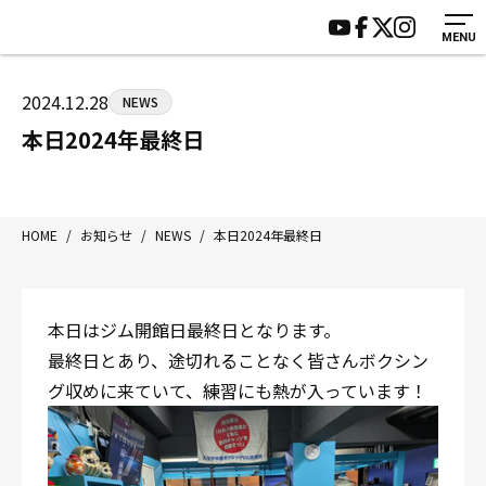
MENU
HOME
施設紹介
ジムについて
アクセス
2024.12.28
NEWS
トレーニング
会員様の声
本日2024年最終日
アマ・スパー各大会・キッズ
よくあるご質問
選手・スタッフ
お知らせ
入会案内
サポーター募集
HOME
/
お知らせ
/
NEWS
/
本日2024年最終日
見学・1日体験
お問い合わせ
法人会員について
個人情報保護方針
本日はジム開館日最終日となります。
八王子中屋ボクシングジム
最終日とあり、途切れることなく皆さんボクシン
〒192-0072 東京都八王子市南町3-8 第2原嶋ビル1F
グ収めに来ていて、練習にも熱が入っています！
Tel/Fax：042-622-7222
営業時間：月〜土 14:00〜22:00 / 日・祝 14:00〜19:00