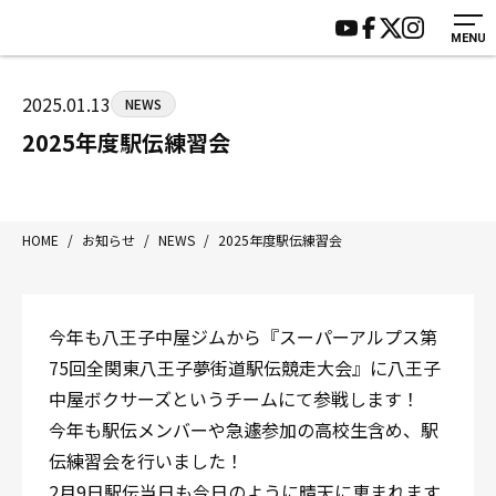
MENU
HOME
施設紹介
ジムについて
アクセス
2025.01.13
NEWS
トレーニング
会員様の声
2025年度駅伝練習会
アマ・スパー各大会・キッズ
よくあるご質問
選手・スタッフ
お知らせ
入会案内
サポーター募集
HOME
/
お知らせ
/
NEWS
/
2025年度駅伝練習会
見学・1日体験
お問い合わせ
法人会員について
個人情報保護方針
今年も八王子中屋ジムから『スーパーアルプス第
八王子中屋ボクシングジム
75回全関東八王子夢街道駅伝競走大会』に八王子
〒192-0072 東京都八王子市南町3-8 第2原嶋ビル1F
中屋ボクサーズというチームにて参戦します！
Tel/Fax：042-622-7222
今年も駅伝メンバーや急遽参加の高校生含め、駅
営業時間：月〜土 14:00〜22:00 / 日・祝 14:00〜19:00
伝練習会を行いました！
2月9日駅伝当日も今日のように晴天に恵まれます