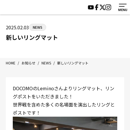
MENU
HOME
施設紹介
ジムについて
アクセス
2025.02.03
NEWS
トレーニング
会員様の声
新しいリングマット
アマ・スパー各大会・キッズ
よくあるご質問
選手・スタッフ
お知らせ
入会案内
サポーター募集
HOME
/
お知らせ
/
NEWS
/
新しいリングマット
見学・1日体験
お問い合わせ
法人会員について
個人情報保護方針
DOCOMOのLeminoさんよりリングマット、リン
八王子中屋ボクシングジム
グポストをいただきました！
〒192-0072 東京都八王子市南町3-8 第2原嶋ビル1F
世界戦を含めた多くの名場面を演出したリングと
Tel/Fax：042-622-7222
ポストです！
営業時間：月〜土 14:00〜22:00 / 日・祝 14:00〜19:00