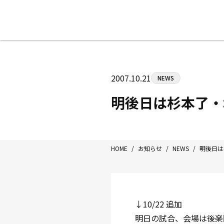
八王子中屋ボクシングジム
〒192-0072 東京都八王子市南町3-8
2007.10.21
NEWS
Tel/Fax：042-622-7222
営業時間：月〜土 14:00〜22:00 / 日・祝
明後日は杉本了・
HOME
/
お知らせ
/
NEWS
/
明後日は
↓10/22 追加
明日の試合、会場は後楽