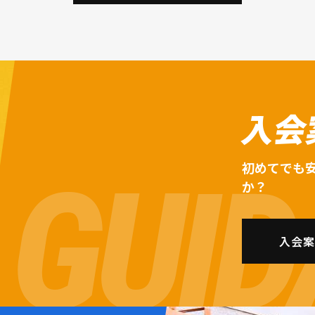
入会
初めてでも
か？
入会案