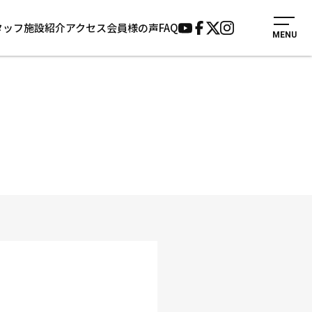
タッフ
施設紹介
アクセス
会員様の声
FAQ
MENU
入会案内
会員様の声
見学・1日体験
よくあるご質問
法人会員について
お知らせ
施設紹介
サポーター募集
アクセス
お問い合わせ
個人情報保護方針