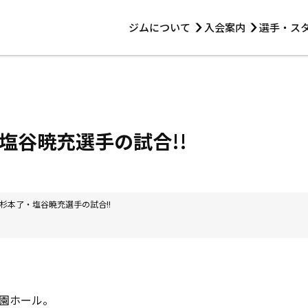
ジムについて
入会案内
選手・ス
HOME
ジムについて
トレーニング
見学・1日体験
 第2原嶋ビル1F
トレーニング
アマ・スパー各大会・キッズ
法人会員について
アマ・スパー各大会・キッズ
 14:00〜19:00
塩谷暁充選手の試合!!
選手・スタッフ
杉本了・塩谷暁充選手の試合!!
園ホール。