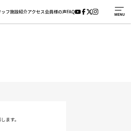
タッフ
施設紹介
アクセス
会員様の声
FAQ
MENU
入会案内
会員様の声
見学・1日体験
よくあるご質問
法人会員について
お知らせ
施設紹介
サポーター募集
アクセス
お問い合わせ
個人情報保護方針
場します。