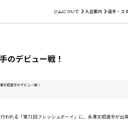
ジムについて
入会案内
選手・ス
HOME
ジムについて
トレーニング
見学・1日体験
 第2原嶋ビル1F
トレーニング
アマ・スパー各大会・キッズ
法人会員について
アマ・スパー各大会・キッズ
 14:00〜19:00
手のデビュー戦！
選手・スタッフ
澤文昭選手のデビュー戦！
）に行われる「第71回フレッシュボーイ」に、永澤文昭選手が出