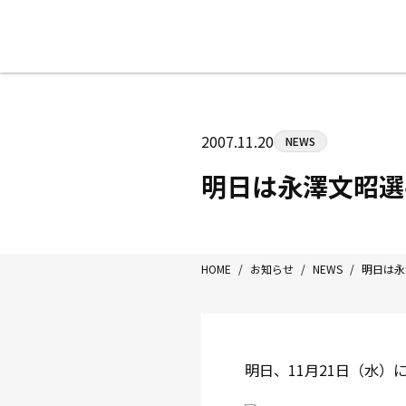
八王子中屋ボクシングジム
〒192-0072 東京都八王子市南町3-8
2007.11.20
NEWS
Tel/Fax：042-622-7222
営業時間：月〜土 14:00〜22:00 / 日・祝
明日は永澤文昭選
HOME
/
お知らせ
/
NEWS
/
明日は永
明日、11月21日（水