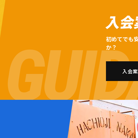
入会
初めてでも
か？
入会案