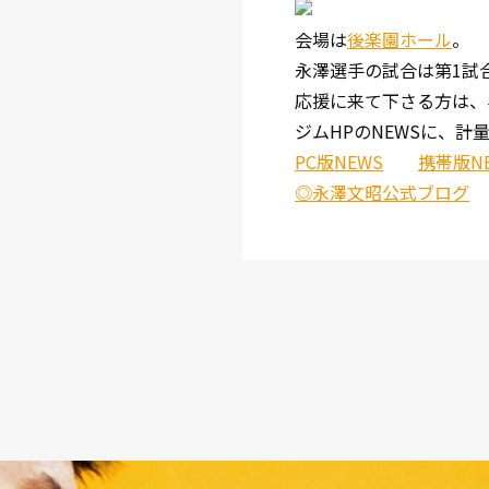
会場は
後楽園ホール
。
永澤選手の試合は第1試
応援に来て下さる方は、
ジムHPのNEWSに、計
PC版NEWS
携帯版N
◎永澤文昭公式ブログ