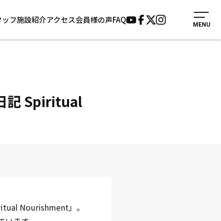
タッフ
施設紹介
アクセス
会員様の声
FAQ
MENU
入会案内
会員様の声
見学・1日体験
よくあるご質問
法人会員について
お知らせ
施設紹介
サポーター募集
piritual
アクセス
お問い合わせ
個人情報保護方針
 Nourishment」。