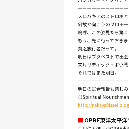
ハンガリー・イタリア・
ーーーーーーーーーーー
スロバキアのストロボと
何故か向こうのプロモー
嗚呼、この姿見たら驚く
もう、先に行っておきま
貧乏旅行者だって。
明日はブダペストで出会
来月リディック・ボウ戦
それではまた明日。
ーーーーーーーーーーー
明日の試合報告も楽しみ
◎Spiritual Nourishmen
http://nakaya8issei.blog
■
OPBF東洋太平
荒川仁人選手がOPBF東