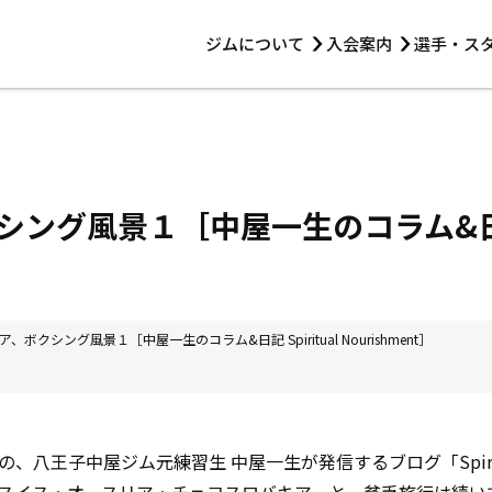
ジムについて
入会案内
選手・ス
HOME
ジムについて
トレーニング
見学・1日体験
 第2原嶋ビル1F
トレーニング
アマ・スパー各大会・キッズ
法人会員について
アマ・スパー各大会・キッズ
 14:00〜19:00
ング風景１［中屋一生のコラム&日記 S
選手・スタッフ
、ボクシング風景１［中屋一生のコラム&日記 Spiritual Nourishment］
八王子中屋ジム元練習生 中屋一生が発信するブログ「Spiritual