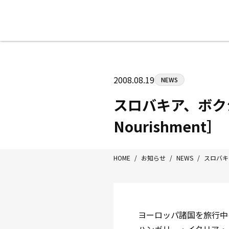
八王子中屋ボクシングジム
〒192-0072 東京都八王子市南町3-8
2008.08.19
NEWS
Tel/Fax：042-622-7222
営業時間：月〜土 14:00〜22:00 / 日・祝
スロバキア、ボクシ
Nourishment］
HOME
/
お知らせ
/
NEWS
/
スロバキア
ヨーロッパ諸国を旅行中の、