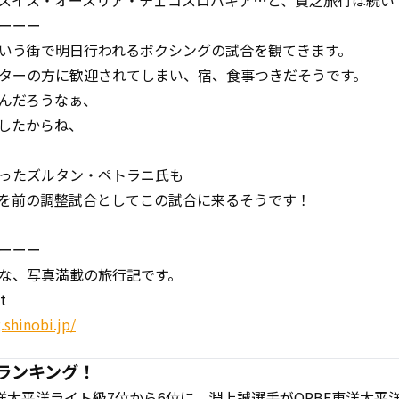
スイス・オースリア・チェコスロバキア…と、貧乏旅行は続い
ーーー
いう街で明日行われるボクシングの試合を観てきます。
ターの方に歓迎されてしまい、宿、食事つきだそうです。
んだろうなぁ、
したからね、
ったズルタン・ペトラニ氏も
を前の調整試合としてこの試合に来るそうです！
ーーー
な、写真満載の旅行記です。
t
.shinobi.jp/
洋ランキング！
洋太平洋ライト級7位から6位に、淵上誠選手がOPBF東洋太平洋