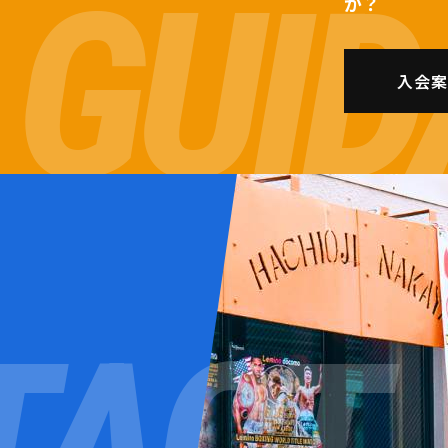
か？
入会案