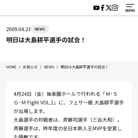
MENU
HOME
施設紹介
ジムについて
アクセス
2009.04.23
NEWS
トレーニング
会員様の声
明日は大島耕平選手の試合！
アマ・スパー各大会・キッズ
よくあるご質問
選手・スタッフ
お知らせ
入会案内
サポーター募集
HOME
/
お知らせ
/
NEWS
/
明日は大島耕平選手の試合！
見学・1日体験
お問い合わせ
法人会員について
個人情報保護方針
4月24日（金）後楽園ホールで行われる「Ｍ･Ｓ
八王子中屋ボクシングジム
Ｇ･Ｍ Fight VOL.1」に、フェザー級 大島耕平選手
〒192-0072 東京都八王子市南町3-8 第2原嶋ビル1F
が出場します。
Tel/Fax：042-622-7222
大島選手の対戦者は、斉藤司選手（三谷大和）。
営業時間：月〜土 14:00〜22:00 / 日・祝 14:00〜19:00
斉藤選手は、昨年度の全日本新人王MVPを受賞し
た強敵です。