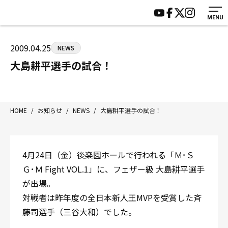
MENU
HOME
施設紹介
ジムについて
アクセス
2009.04.25
NEWS
トレーニング
会員様の声
大島耕平選手の試合！
アマ・スパー各大会・キッズ
よくあるご質問
選手・スタッフ
お知らせ
入会案内
サポーター募集
HOME
/
お知らせ
/
NEWS
/
大島耕平選手の試合！
見学・1日体験
お問い合わせ
法人会員について
個人情報保護方針
4月24日（金）後楽園ホールで行われる「Ｍ･Ｓ
八王子中屋ボクシングジム
Ｇ･Ｍ Fight VOL.1」に、フェザー級 大島耕平選手
〒192-0072 東京都八王子市南町3-8 第2原嶋ビル1F
が出場。
Tel/Fax：042-622-7222
対戦者は昨年度の全日本新人王MVPを受賞した斉
営業時間：月〜土 14:00〜22:00 / 日・祝 14:00〜19:00
藤司選手（三谷大和）でした。